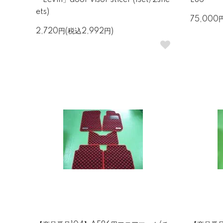
「Levin」door visor sticer (1set/2she
E86
ets)
75,000
2,720円(税込2,992円)