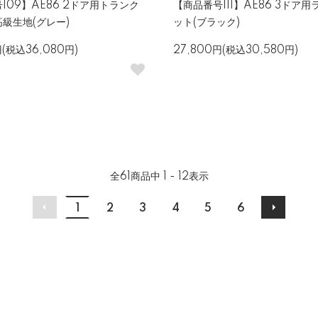
109】AE86 2ドア用トランク
【商品番号111】AE86 3ドア
級生地(グレー)
ット(ブラック)
円(税込36,080円)
27,800円(税込30,580円)
全
61
商品中
1 - 12
表示
1
2
3
4
5
6