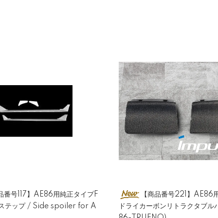
品番号117】AE86用純正タイプF
【商品番号221】AE86
ップ / Side spoiler for A
ドライカーボンリトラクタブルパ