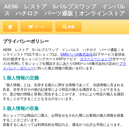
AE86 レストア 5バルブスワップ インパル
ス ハチロク パーツ通販｜オンラインストア
カート
検索
プライバシーポリシー
AE86 レストア 5バルブスワップ インパルス ハチロク パーツ通販｜オ
ンラインストア(以下当ショップ)は、
GMOペパボ株式会社
(以下サービス提供会
社)の提供するショッピングカートASPサービス
カラーミーショップ
(当サービ
ス)を利用して当ショップを開設するにあたりGMOペパボ株式会社の定めた
プラ
イバシー・ポリシー
に則った個人情報の取扱いを行います。
1.個人情報の定義
「個人情報」とは、生存する個人に関する情報であって、当該情報に含まれる
氏名、生年月日その他の記述等により特定の個人を識別することができるも
の、及び他の情報と容易に照合することができ、それにより特定の個人を識別
することができることとなるものをいいます。
2.個人情報の収集
当ショップでは商品のご購入、お問合せをされた際にお客様の個人情報を収集
することがございます。
収集するにあたっては利用目的を明記の上、適法かつ公正な手段によります。