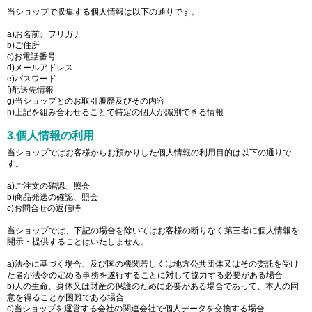
当ショップで収集する個人情報は以下の通りです。
a)お名前、フリガナ
b)ご住所
c)お電話番号
d)メールアドレス
e)パスワード
f)配送先情報
g)当ショップとのお取引履歴及びその内容
h)上記を組み合わせることで特定の個人が識別できる情報
3.個人情報の利用
当ショップではお客様からお預かりした個人情報の利用目的は以下の通りで
す。
a)ご注文の確認、照会
b)商品発送の確認、照会
c)お問合せの返信時
当ショップでは、下記の場合を除いてはお客様の断りなく第三者に個人情報を
開示・提供することはいたしません。
a)法令に基づく場合、及び国の機関若しくは地方公共団体又はその委託を受け
た者が法令の定める事務を遂行することに対して協力する必要がある場合
b)人の生命、身体又は財産の保護のために必要がある場合であって、本人の同
意を得ることが困難である場合
c)当ショップを運営する会社の関連会社で個人データを交換する場合