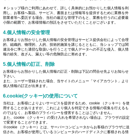
＃ショップ様のご利用にあわせて、詳しく具体的にお預かりした個人情報を利
用し、お客様へ製品、サービス、書面または情報等を提供するために業務を外
部業者等へ委託する場合、当社の厳正な管理下のもと、業務を行うのに必要最
小限の範囲で、お客様情報の預託をさせていただくことがございます。
4.個人情報の安全管理
お客様よりお預かりした個人情報の安全管理はサービス提供会社によって合理
的、組織的、物理的、人的、技術的施策を講じるとともに、当ショップでは関
連法令に準じた適切な取扱いを行うことで個人データへの不正な侵入、個人情
報の紛失、改ざん、漏えい等の危険防止に努めます。
5.個人情報の訂正、削除
お客様からお預かりした個人情報の訂正・削除は下記の問合せ先よりお知らせ
下さい。
また、ユーザー登録された場合、当サイトのメニュー「マイアカウント」より
個人情報の訂正が出来ます。
6.cookie(クッキー)の使用について
当社は、お客様によりよいサービスを提供するため、cookie （クッキー）を使
用することがありますが、これにより個人を特定できる情報の収集を行えるも
のではなく、お客様のプライバシーを侵害することはございません。
また、cookie （クッキー）の受け入れを希望されない場合は、ブラウザの設定
で変更することができます。
※cookie （クッキー）とは、サーバーコンピュータからお客様のブラウザに送
信され、お客様が使用しているコンピュータのハードディスクに蓄積される情