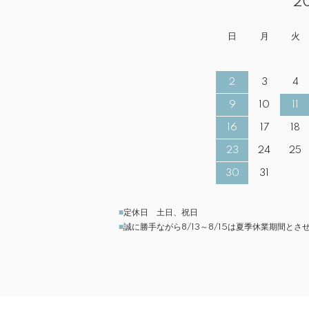
2
日
月
火
2
3
4
9
10
11
16
17
18
23
24
25
30
31
■
定休日 土日、祝日
■
誠に勝手ながら8/13～8/15は夏季休業期間