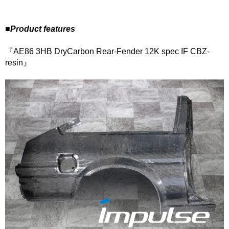
■Product features
『AE86 3HB DryCarbon Rear-Fender 12K spec IF CBZ-
resin』