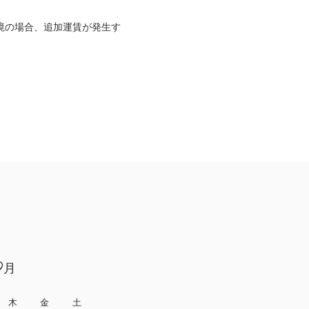
境の場合、追加運賃が発生す
9月
木
金
土