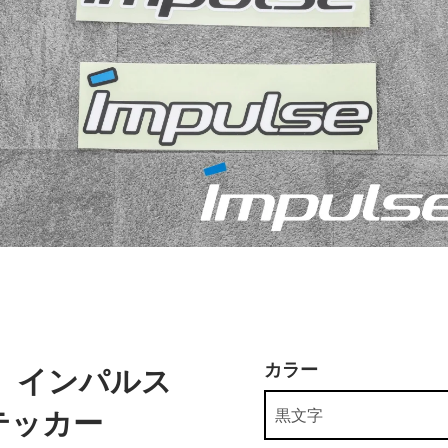
カラー
】インパルス
テッカー