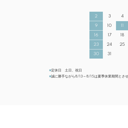
2
3
4
9
10
11
16
17
18
23
24
25
30
31
■
定休日 土日、祝日
■
誠に勝手ながら8/13～8/15は夏季休業期間