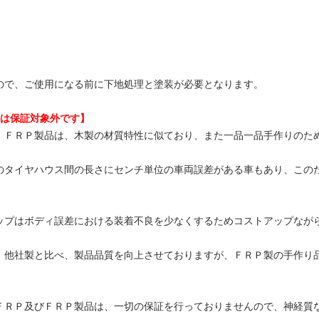
ので、ご使用になる前に下地処理と塗装が必要となります。
品は保証対象外です】
、ＦＲＰ製品は、木製の材質特性に似ており、また一品一品手作りのた
のタイヤハウス間の長さにセンチ単位の車両誤差がある車もあり、この
ップはボディ誤差における装着不良を少なくするためコストアップなが
、他社製と比べ、製品品質を向上させておりますが、ＦＲＰ製の手作り
ＦＲＰ及びＦＲＰ製品は、一切の保証を行っておりませんので、神経質