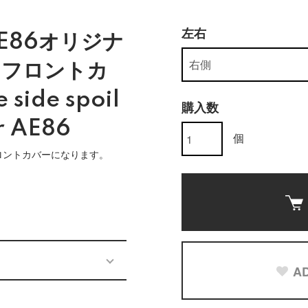
左右
E86オリジナ
用フロントカ
side spoil
購入数
or AE86
個
ロントカバーになります。
)
AD